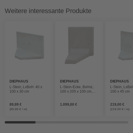
Weitere interessante Produkte
DIEPHAUS
DIEPHAUS
DIEPHAUS
L-Stein, LxBxH: 40 x
L-Stein-Ecke, BxHxL:
L-Stein, LxBx
100 x 30 cm
100 x 205 x 100 cm,
100 x 45 cm
Beton
89,99 €
1.099,00 €
219,00 €
(89,99 € / m)
(219,00 € / m)