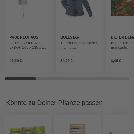
PAUL NEUHAUS
BULLSTAR
DIETER DEN
GARTENBA
Leuchte »SILEDA«,
Thermo-Softshelljacke,
Bodendecker
LxBxH: 165 x 135 x 195
marine,
nudicaule
cm
Polyester/Elastan, Gr.
Gartenzwerg«,
XXL
winterhart
49,99 €
84,99 €
8,49 €
Könnte zu Deiner Pflanze passen