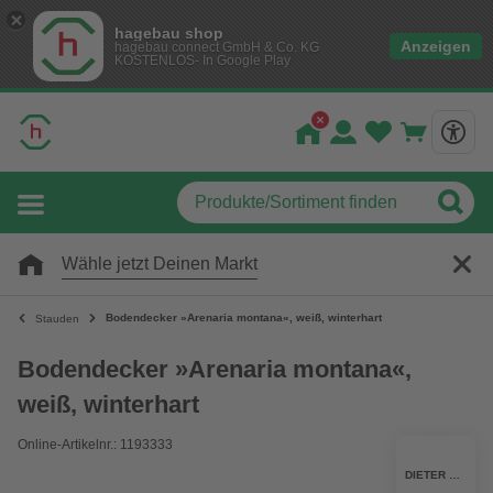
hagebau shop
Anzeigen
hagebau connect GmbH & Co. KG
KOSTENLOS- In Google Play
Wähle jetzt Deinen Markt
Bodendecker »Arenaria montana«, weiß, winterhart
Stauden
Bodendecker »Arenaria montana«,
weiß, winterhart
Online-Artikelnr.: 1193333
DIETER DENZER GARTENBAU