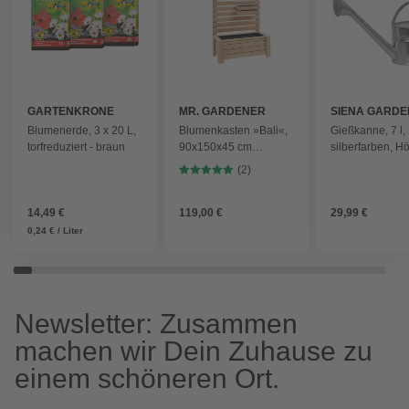
GARTENKRONE
MR. GARDENER
SIENA GARDE
Blumenerde, 3 x 20 L,
Blumenkasten »Bali«,
Gießkanne, 7 l,
torfreduziert - braun
90x150x45 cm
silberfarben, H
(BxHxT), Lärche,
cm
(2)
naturbelassen, ohne
Einhängekästen -
14,49 €
braun
119,00 €
29,99 €
0,24 € / Liter
Newsletter: Zusammen
machen wir Dein Zuhause zu
einem schöneren Ort.