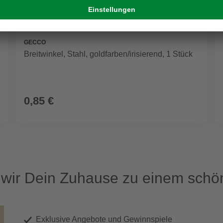
GECCO
Breitwinkel, Stahl, goldfarben/irisierend, 1 Stück
0,85 €
ir Dein Zuhause zu einem schön
Exklusive Angebote und Gewinnspiele