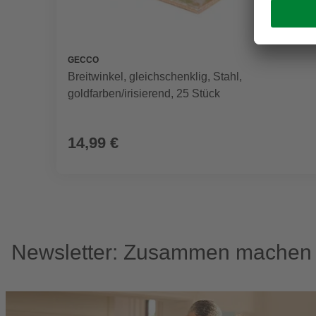
GECCO
Breitwinkel, gleichschenklig, Stahl,
goldfarben/irisierend, 25 Stück
14,99 €
Newsletter: Zusammen machen w