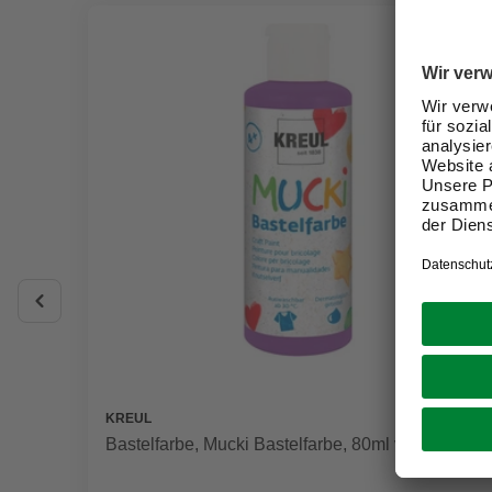
KREUL
Bastelfarbe, Mucki Bastelfarbe, 80ml violett