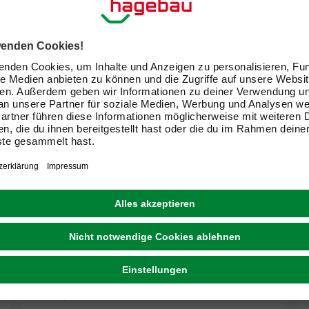
KONSTSMIDE
Außenleuchte »Virgo«, 100 W, BxHxT 24 x 51 x
33 cm, ohne Leuchtmittel