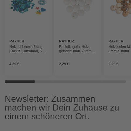
RAYHER
RAYHER
RAYHER
Holzperlenmischung,
Bastelkugeln, Holz,
Holzperlen M
Cocktail, ultrablau, 50g,
gebohrt, matt, 25mm ø,
8mm ø, natur 
+ 3x Fädelschnur
weiß, 6 Stück
poliert, 84 Stü
4,29 €
2,29 €
2,29 €
Newsletter: Zusammen
machen wir Dein Zuhause zu
einem schöneren Ort.