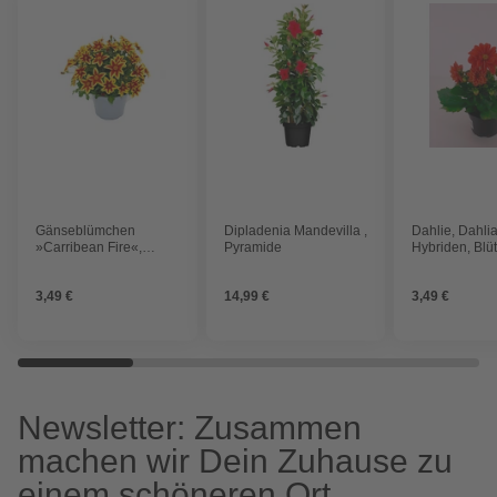
Gänseblümchen
Dipladenia Mandevilla ,
Dahlie, Dahli
»Carribean Fire«,
Pyramide
Hybriden, Blüt
buschig, zweifarbig
gemischt, gro
3,49 €
14,99 €
3,49 €
Newsletter: Zusammen
machen wir Dein Zuhause zu
einem schöneren Ort.