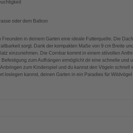
euchtigkeit
rrasse oder dem Balkon
ten Freunden in deinem Garten eine ideale Futterquelle. Die Da
Haltbarkeit sorgt. Dank der kompakten Maße von 9 cm Breite un
Platz einzunehmen. Die Cornbar kommt in einem stilvollen Anthra
 Befestigung zum Aufhängen ermöglicht dir eine schnelle und un
Anbringen zum Kinderspiel und du kannst den Vögeln schnell ei
ort loslegen kannst, deinen Garten in ein Paradies für Wildvöge