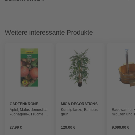
Weitere interessante Produkte
GARTENKRONE
MICA DECORATIONS
Apfel, Malus domestica
Kunstpflanze, Bambus,
Badewanne, H
»Jonagold«, Früchte:
grün
mit Ofen und Tr
süß-säuerlich
geölt
27,99 €
129,00 €
9.099,00 €