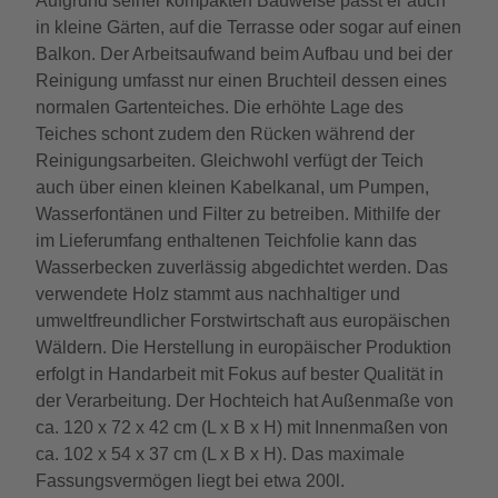
Aufgrund seiner kompakten Bauweise passt er auch
in kleine Gärten, auf die Terrasse oder sogar auf einen
Balkon. Der Arbeitsaufwand beim Aufbau und bei der
Reinigung umfasst nur einen Bruchteil dessen eines
normalen Gartenteiches. Die erhöhte Lage des
Teiches schont zudem den Rücken während der
Reinigungsarbeiten. Gleichwohl verfügt der Teich
auch über einen kleinen Kabelkanal, um Pumpen,
Wasserfontänen und Filter zu betreiben. Mithilfe der
im Lieferumfang enthaltenen Teichfolie kann das
Wasserbecken zuverlässig abgedichtet werden. Das
verwendete Holz stammt aus nachhaltiger und
umweltfreundlicher Forstwirtschaft aus europäischen
Wäldern. Die Herstellung in europäischer Produktion
erfolgt in Handarbeit mit Fokus auf bester Qualität in
der Verarbeitung. Der Hochteich hat Außenmaße von
ca. 120 x 72 x 42 cm (L x B x H) mit Innenmaßen von
ca. 102 x 54 x 37 cm (L x B x H). Das maximale
Fassungsvermögen liegt bei etwa 200l.