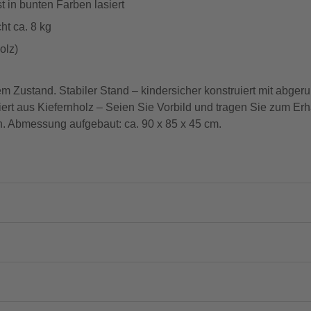
t in bunten Farben lasiert
ht ca. 8 kg
olz)
m Zustand. Stabiler Stand – kindersicher konstruiert mit abge
ert aus Kiefernholz – Seien Sie Vorbild und tragen Sie zum Erha
ren. Abmessung aufgebaut: ca. 90 x 85 x 45 cm.