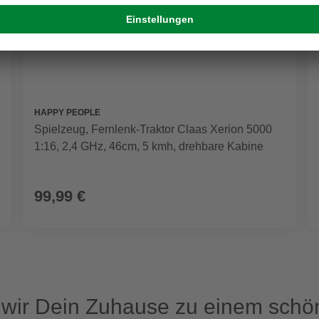
HAPPY PEOPLE
Spielzeug, Fernlenk-Traktor Claas Xerion 5000
1:16, 2,4 GHz, 46cm, 5 kmh, drehbare Kabine
99,99 €
ir Dein Zuhause zu einem schön