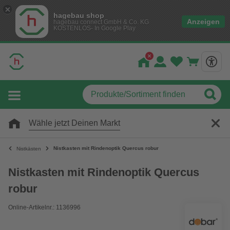
hagebau shop
Anzeigen
hagebau connect GmbH & Co. KG
KOSTENLOS- In Google Play
Wähle jetzt Deinen Markt
Nistkasten mit Rindenoptik Quercus robur
Nistkästen
Nistkasten mit Rindenoptik Quercus
robur
Online-Artikelnr.: 1136996