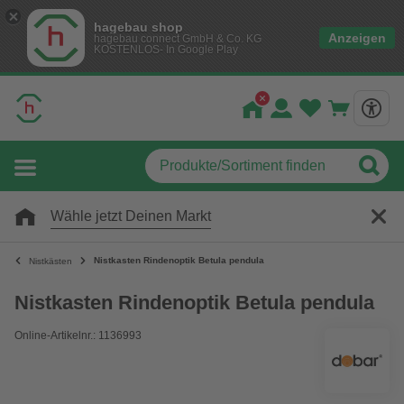
hagebau shop
Anzeigen
hagebau connect GmbH & Co. KG
KOSTENLOS- In Google Play
Wähle jetzt Deinen Markt
Nistkasten Rindenoptik Betula pendula
Nistkästen
Nistkasten Rindenoptik Betula pendula
Online-Artikelnr.: 1136993