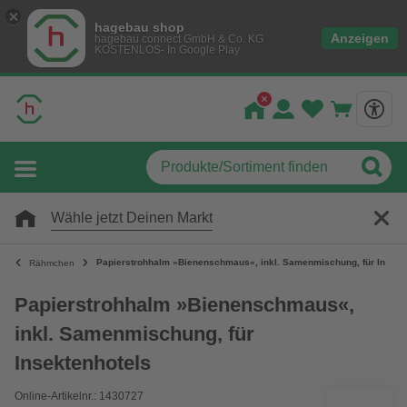
hagebau shop
Anzeigen
hagebau connect GmbH & Co. KG
KOSTENLOS- In Google Play
Wähle jetzt Deinen Markt
Papierstrohhalm »Bienenschmaus«, inkl. Samenmischung, für Insekt
Rähmchen
Papierstrohhalm »Bienenschmaus«,
inkl. Samenmischung, für
Insektenhotels
Online-Artikelnr.: 1430727