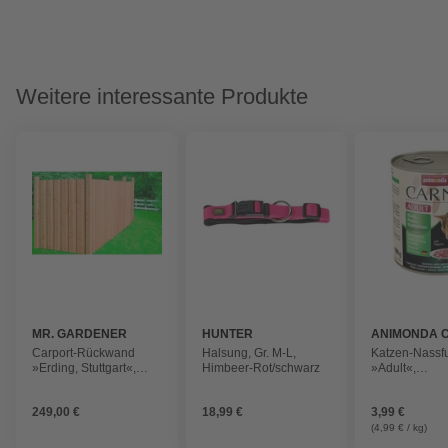
Weitere interessante Produkte
MR. GARDENER
HUNTER
ANIMONDA 
Carport-Rückwand
Halsung, Gr. M-L,
Katzen-Nassfu
»Erding, Stuttgart«,
Himbeer-Rot/schwarz
»Adult«,
BxH: 130 x 190 cm,
Rind/Pute/Ka
Holz
800 g
249,00 €
18,99 €
3,99 €
(4,99 € / kg)