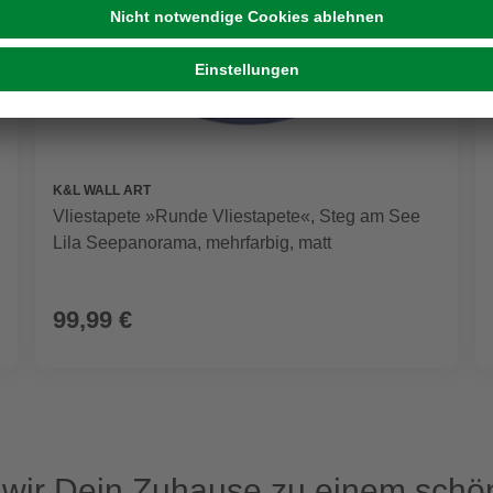
K&L WALL ART
Vliestapete »Runde Vliestapete«, Steg am See
Lila Seepanorama, mehrfarbig, matt
99,99 €
ir Dein Zuhause zu einem schön