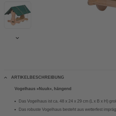
ARTIKELBESCHREIBUNG
Vogelhaus »Nuuk«, hängend
Das Vogelhaus ist ca. 48 x 24 x 29 cm (L x B x H) gro
Das robuste Vogelhaus besteht aus wetterfest impräg