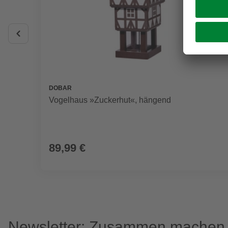
DOBAR
Vogelhaus »Zuckerhut«, hängend
89,99 €
Newsletter: Zusammen machen w