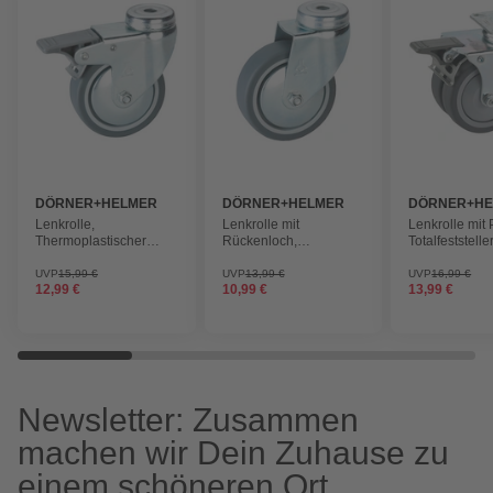
DÖRNER+HELMER
DÖRNER+HELMER
DÖRNER+H
Lenkrolle,
Lenkrolle mit
Lenkrolle mit 
Thermoplastischer
Rückenloch,
Totalfeststeller
Kunststoff (TPE),
Thermoplastischer
Thermoplasti
silberfarben, mit
Kunststoff (TPE),
Kunststoff (TP
UVP
15,99 €
UVP
13,99 €
UVP
16,99 €
12,99 €
10,99 €
13,99 €
Rückenloch und
silberfarben
silberfarben
Totalfeststeller
Newsletter: Zusammen
machen wir Dein Zuhause zu
einem schöneren Ort.