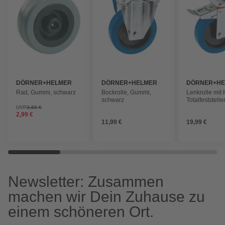
DÖRNER+HELMER
DÖRNER+HELMER
DÖRNER+H
Rad, Gummi, schwarz
Bockrolle, Gummi,
Lenkrolle mit 
schwarz
Totalfeststell
schwarz, mit P
UVP
3,69 €
2,99 €
11,99 €
19,99 €
Newsletter: Zusammen
machen wir Dein Zuhause zu
einem schöneren Ort.