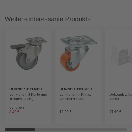
Weitere interessante Produkte
DÖRNER+HELMER
DÖRNER+HELMER
Lenkrolle mit Platte und
Lenkrolle mit Platte,
Dekoaufstelle
Totalfeststeller,
verzinkter Stahl
Metall
Thermoplastischer
Kunststoff (TPE),
UVP
9,89 €
8,49 €
12,99 €
17,99 €
silberfarben