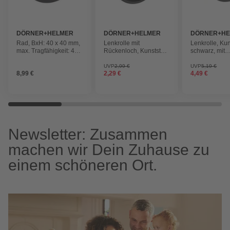
DÖRNER+HELMER
DÖRNER+HELMER
DÖRNER+H
Rad, BxH: 40 x 40 mm,
Lenkrolle mit
Lenkrolle, Kun
max. Tragfähigkeit: 40
Rückenloch, Kunststoff,
schwarz, mit
kg
schwarz
Rückenloch u
Totalfeststelle
UVP
2,99 €
UVP
5,19 €
8,99 €
2,29 €
4,49 €
Newsletter: Zusammen
machen wir Dein Zuhause zu
einem schöneren Ort.