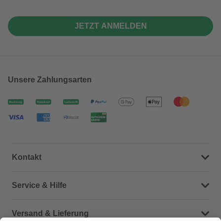
JETZT ANMELDEN
Unsere Zahlungsarten
Kontakt
Dein Kontakt zu uns
Service & Hilfe
Häufige Fragen (FAQ)
Versand & Lieferung