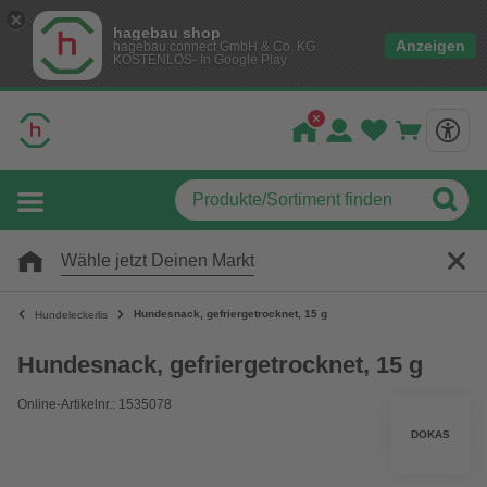
hagebau shop
Anzeigen
hagebau connect GmbH & Co. KG
KOSTENLOS- In Google Play
Wähle jetzt Deinen Markt
Hundesnack, gefriergetrocknet, 15 g
Hundeleckerlis
Hundesnack, gefriergetrocknet, 15 g
Online-Artikelnr.: 1535078
DOKAS