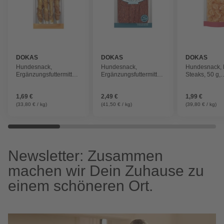
DOKAS
DOKAS
DOKAS
Hundesnack,
Hundesnack,
Hundesnack, 
Ergänzungsfuttermittel,
Ergänzungsfuttermittel,
Steaks, 50 g,
50 g
80 g
Hühnerbrust
1,69 €
2,49 €
1,99 €
(33,80 € / kg)
(41,50 € / kg)
(39,80 € / kg)
Newsletter: Zusammen
machen wir Dein Zuhause zu
einem schöneren Ort.