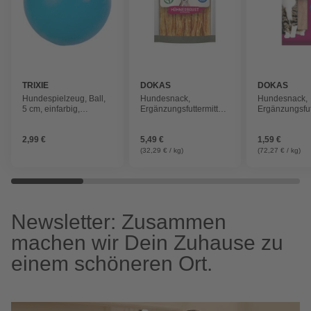
TRIXIE
DOKAS
DOKAS
Hundespielzeug, Ball,
Hundesnack,
Hundesnack,
5 cm, einfarbig,
Ergänzungsfuttermittel,
Ergänzungsfutt
Naturgummi
170 g
Lachs, 22 g
2,99 €
5,49 €
1,59 €
(32,29 € / kg)
(72,27 € / kg)
Newsletter: Zusammen
machen wir Dein Zuhause zu
einem schöneren Ort.