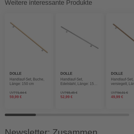
Weitere interessante Produkte
DOLLE
DOLLE
DOLLE
Handlauf-Set, Buche,
Handlauf-Set,
Handlauf-Set,
Länge: 150 cm
Edelstahl, Länge: 150
versiegelt, L
cm
cm
UVP
71,64 €
UVP
65,45 €
UVP
94,01 €
59,99 €
52,99 €
49,99 €
Newsletter: Zusammen