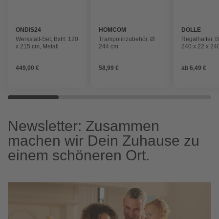
ONDIS24
HOMCOM
DOLLE
Werkstatt-Set, BxH: 120
Trampolinzubehör, Ø
Regalhalter, 
x 215 cm, Metall
244 cm
240 x 22 x 24
max. Tragfähig
kg
449,00 €
58,99 €
ab
6,49 €
Newsletter: Zusammen
machen wir Dein Zuhause zu
einem schöneren Ort.