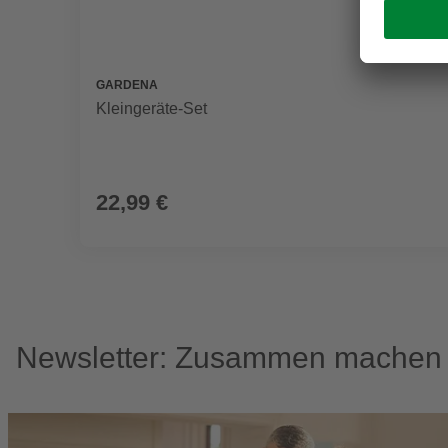
GARDENA
Kleingeräte-Set
22,99 €
Newsletter: Zusammen machen w