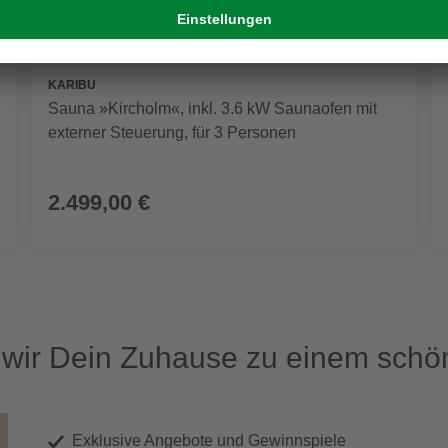
KARIBU
Sauna »Kircholm«, inkl. 3.6 kW Saunaofen mit
externer Steuerung, für 3 Personen
2.499,00 €
ir Dein Zuhause zu einem schön
Exklusive Angebote und Gewinnspiele