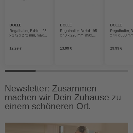
DOLLE
DOLLE
DOLLE
Regalhalter, BxHxL: 25
Regalhalter, BxHxL: 95
Regalhalter, 
x 272 x 272 mm, max.
x 40 x 220 mm, max.
x 44 x 800 mm
Tragfähigkeit: 25 kg
Tragfähigkeit: 7,5 kg
Tragfähigkeit:
12,99 €
13,99 €
29,99 €
Newsletter: Zusammen
machen wir Dein Zuhause zu
einem schöneren Ort.