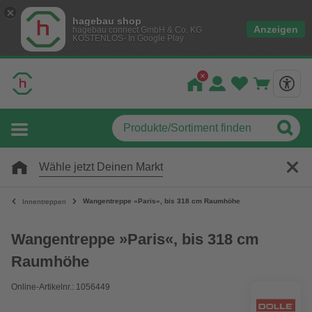
hagebau shop
Anzeigen
hagebau connect GmbH & Co. KG
KOSTENLOS- In Google Play
Wähle jetzt Deinen Markt
Wangentreppe »Paris«, bis 318 cm Raumhöhe
Innentreppen
Wangentreppe »Paris«, bis 318 cm
Raumhöhe
Online-Artikelnr.: 1056449