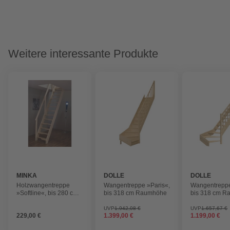
Weitere interessante Produkte
MINKA
DOLLE
DOLLE
Holzwangentreppe
Wangentreppe »Paris«,
Wangentreppe
»Softline«, bis 280 cm
bis 318 cm Raumhöhe
bis 318 cm 
Raumhöhe
UVP
1.942,08 €
UVP
1.657,67 €
229,00 €
1.399,00 €
1.199,00 €