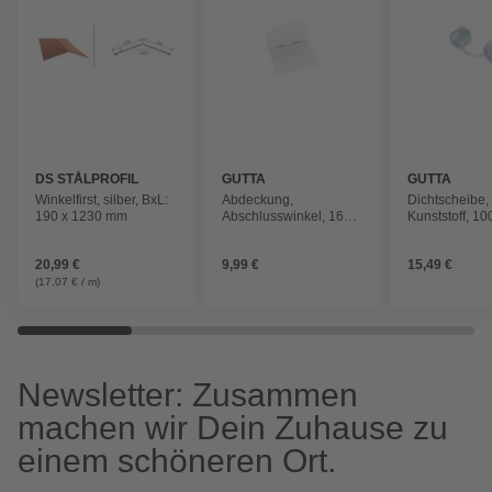
DS STÅLPROFIL
GUTTA
GUTTA
Winkelfirst, silber, BxL:
Abdeckung,
Dichtscheibe,
190 x 1230 mm
Abschlusswinkel, 16
Kunststoff, 10
mm, weiss
20,99 €
9,99 €
15,49 €
(17,07 € / m)
Newsletter: Zusammen
machen wir Dein Zuhause zu
einem schöneren Ort.