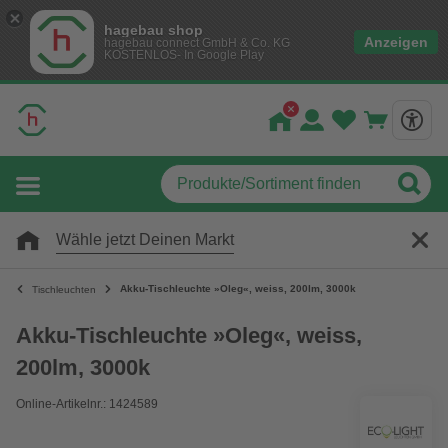
hagebau shop
Anzeigen
hagebau connect GmbH & Co. KG
KOSTENLOS- In Google Play
Wähle jetzt Deinen Markt
Akku-Tischleuchte »Oleg«, weiss, 200lm, 3000k
Tischleuchten
Akku-Tischleuchte »Oleg«, weiss,
200lm, 3000k
Online-Artikelnr.: 1424589