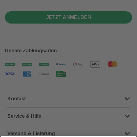
JETZT ANMELDEN
Unsere Zahlungsarten
Kontakt
Dein Kontakt zu uns
Service & Hilfe
Häufige Fragen (FAQ)
Versand & Lieferung