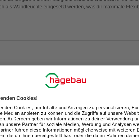
h als Wandleuchte eingesetzt werden, was dir maximale Flexibi