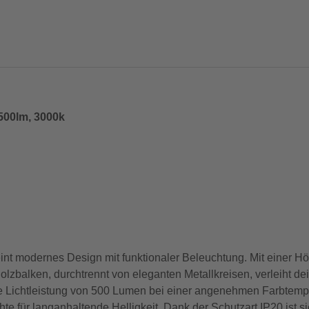
500lm, 3000k
 modernes Design mit funktionaler Beleuchtung. Mit einer Höh
lzbalken, durchtrennt von eleganten Metallkreisen, verleiht dei
ne Lichtleistung von 500 Lumen bei einer angenehmen Farbtempe
e für langanhaltende Helligkeit. Dank der Schutzart IP20 ist si