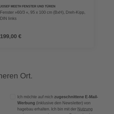
JOSEF MEETH FENSTER UND TÜREN
ECO-LI
Fenster »60/3 «, 95 x 100 cm (BxH), Dreh-Kipp,
Wandl
DIN links
199,00 €
25,0
eren Ort.
Ich möchte auf mich
zugeschnittene E-Mail-
Werbung
(inklusive den Newsletter) von
hagebau erhalten. Ich bin mit der
Nutzung