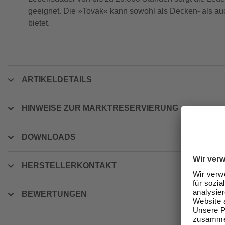
geeignet. Die »Tovak« kann sowohl als Decken- als auc
bietet.
ARTIKELDETAILS
HINWEISE ZUR MARKTRESERVIERUNG
DOWNLOADS
HERSTELLERKONTAKT
BEWERTUNGEN