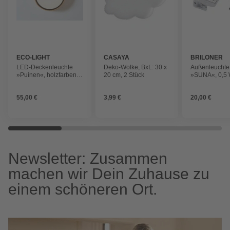
ECO-LIGHT
CASAYA
BRILONER
LED-Deckenleuchte
Deko-Wolke, BxL: 30 x
Außenleuchte
»Puinen«, holzfarben,
20 cm, 2 Stück
»SUNA«, 0,5 W
schwarz, 2300lm,
Bewegungsme
3000k
55,00 €
3,99 €
20,00 €
Newsletter: Zusammen
machen wir Dein Zuhause zu
einem schöneren Ort.