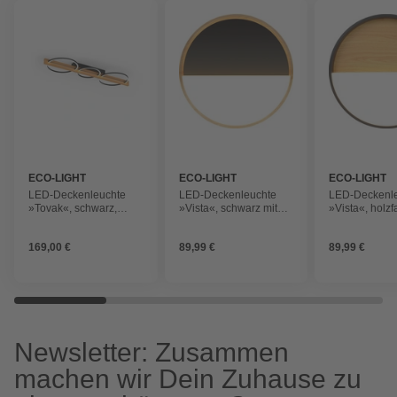
ECO-LIGHT
ECO-LIGHT
ECO-LIGHT
LED-Deckenleuchte
LED-Deckenleuchte
LED-Deckenl
»Tovak«, schwarz,
»Vista«, schwarz mit
»Vista«, holzf
holzfarben, 1600lm,
Holzrand, 1650lm,
schwarzem R
3000k
3000k
1650lm, 3000
169,00 €
89,99 €
89,99 €
Newsletter: Zusammen
machen wir Dein Zuhause zu