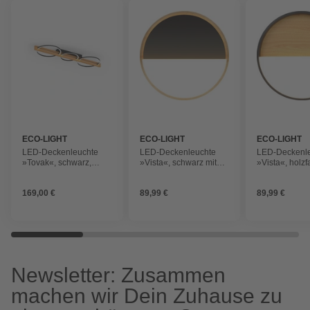
ECO-LIGHT
ECO-LIGHT
ECO-LIGHT
LED-Deckenleuchte
LED-Deckenleuchte
LED-Deckenl
»Tovak«, schwarz,
»Vista«, schwarz mit
»Vista«, holzf
holzfarben, 1600lm,
Holzrand, 1650lm,
schwarzem R
3000k
3000k
1650lm, 3000
169,00 €
89,99 €
89,99 €
Newsletter: Zusammen
machen wir Dein Zuhause zu