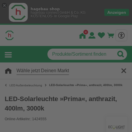
hagebau shop
Anzeigen
hagebau connect GmbH & Co. KG
KOSTENLOS- In Google Play
Wähle jetzt Deinen Markt
LED-Solarleuchte »Prima«, anthrazit, 400lm, 3000k
LED Außenbeleuchtung
LED-Solarleuchte »Prima«, anthrazit,
400lm, 3000k
Online-Artikelnr.: 1424555