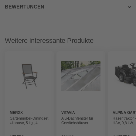
BEWERTUNGEN
Weitere interessante Produkte
MERXX
VITAVIA
ALPINA GAR
Gartenmöbel-Diningset
Alu-Dachfenster für
Rasentraktor 
»Itanos«, 5 tlg., 4
Gewächshäuser
HA«, 9,8 kW,
Sitzplätze, Aluminium
»Calypso«, BxT: 73,6 x
Schnittbreite:
57,3 cm