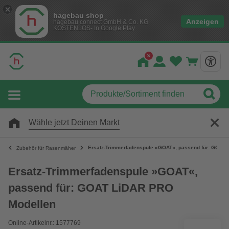
hagebau shop
Anzeigen
hagebau connect GmbH & Co. KG
KOSTENLOS- In Google Play
Wähle jetzt Deinen Markt
Ersatz-Trimmerfadenspule »GOAT«, passend für: GOAT
Zubehör für Rasenmäher
Ersatz-Trimmerfadenspule »GOAT«,
passend für: GOAT LiDAR PRO
Modellen
Online-Artikelnr.: 1577769