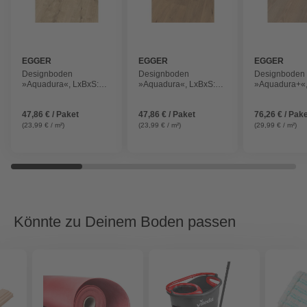
EGGER
EGGER
EGGER
Designboden
Designboden
Designboden
»Aquadura«, LxBxS:
»Aquadura«, LxBxS:
»Aquadura+«,
1292 x 193 x 7,5 mm,
1292 x 193 x 7,5 mm,
1292 x 246 x 
Westport Eiche hell
Wildeiche natur
Lana Eiche na
47,86 € / Paket
47,86 € / Paket
76,26 € / Pak
(23,99 € / m²)
(23,99 € / m²)
(29,99 € / m²)
Könnte zu Deinem Boden passen