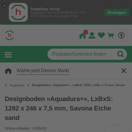
hagebau shop
Anzeigen
hagebau connect GmbH & Co. KG
KOSTENLOS- In Google Play
Wähle jetzt Deinen Markt
Designboden »Aquadura+«, LxBxS: 1292 x 246 x 7,5 mm, Savona Ei
Vinylböden
Designboden »Aquadura+«, LxBxS:
1292 x 246 x 7,5 mm, Savona Eiche
sand
Online-Artikelnr.: 1438410