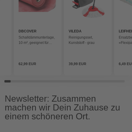
DBCOVER
VILEDA
LEIFHE
Schalldämmunterlage,
Reinigungsset,
Ersatzb
10 m², geeignet für
Kunststoff - grau
»Flexipa
Vinyl und SPC-Böden -
13,5 cm 
rot
62,99 EUR
39,99 EUR
6,49 E
Newsletter: Zusammen
machen wir Dein Zuhause zu
einem schöneren Ort.