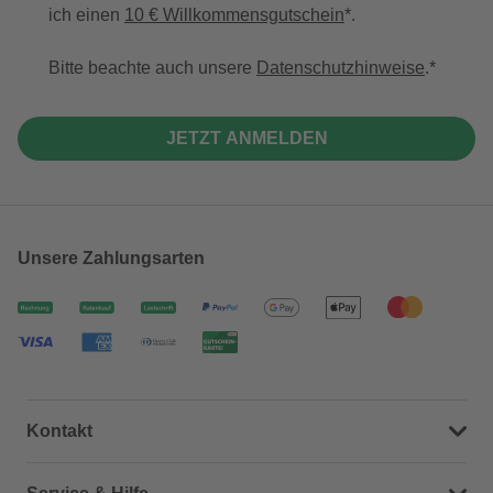
ich einen
10 € Willkommensgutschein
*.
Bitte beachte auch unsere
Datenschutzhinweise
.
JETZT ANMELDEN
Unsere Zahlungsarten
Kontakt
Dein Kontakt zu uns