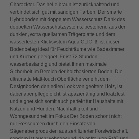
Charackter. Das helle braun ist zurückhaltend und
verbindet sich gut mit sandigen Farben. Der smarte
Hybridboden mit doppeltem Wasserschutz Dank des
doppelten Wasserschutzsystems, bestehend aus der
dunklen, extra quellarmen Trägerplatte und dem
wasserfesten Klicksystem Aqua CLIC it!, ist dieser
Bodenbelag ideal für Feuchträume wie Badezimmer
und Küchen geeignet. Er ist 72 Stunden
wasserbeständig und bietet Ihnen maximale
Sicherheit im Bereich der holzbasierten Böden. Die
ultramatte Matt-touch Oberfläche verleiht dem
Designboden den edlen Look von geöltem Holz, ist
dabei aber pflegeleicht, strapazierfähig und kratzfest
und eignet sich somit auch perfekt für Haushalte mit
Katzen und Hunden. Nachhaltigkeit und
Wohngesundheit im Fokus Der Boden schont nicht
nur Ressourcen durch den Einsatz von
Sägenebenprodukten aus zertifizierter Forstwirtschaft,
sondern ist auch wohngesund, da er frei von PVC und