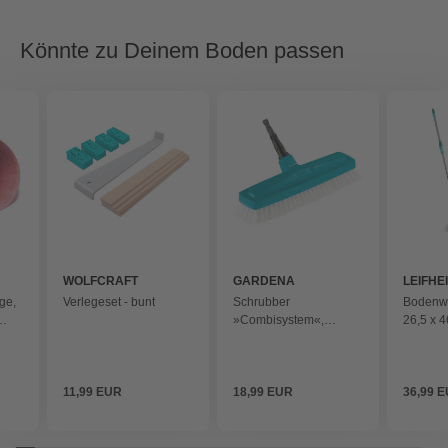
Könnte zu Deinem Boden passen
WOLFCRAFT
GARDENA
LEIFHE
ge,
Verlegeset - bunt
Schrubber
Bodenwi
»Combisystem«,
26,5 x 4
en -
Arbeitsbreite: 29 cm -
tuerkis
11,99 EUR
18,99 EUR
36,99 