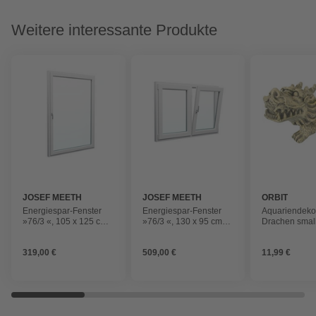
Weitere interessante Produkte
JOSEF MEETH
JOSEF MEETH
ORBIT
FENSTER UND
FENSTER UND
Energiespar-Fenster
Energiespar-Fenster
Aquariendekor
TÜREN
TÜREN
»76/3 «, 105 x 125 cm
»76/3 «, 130 x 95 cm
Drachen small
(BxH), Dreh-Kipp, DIN
(BxH), Dreh/Dreh-Kipp
Polyresin, gr
rechts
319,00 €
509,00 €
11,99 €