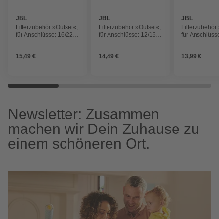
JBL
JBL
JBL
Filterzubehör »Outset«,
Filterzubehör »Outset«,
Filterzubehör
für Anschlüsse: 16/22
für Anschlüsse: 12/16
für Anschlüss
(CP E1500), Kunsstoff
(CP E700/900),
(CP E1500), K
Kunsstoff
15,49 €
14,49 €
13,99 €
Newsletter: Zusammen
machen wir Dein Zuhause zu
einem schöneren Ort.