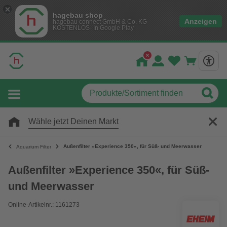
hagebau shop
Anzeigen
hagebau connect GmbH & Co. KG
KOSTENLOS- In Google Play
Wähle jetzt Deinen Markt
Außenfilter »Experience 350«, für Süß- und Meerwasser
Aquarium Filter
Außenfilter »Experience 350«, für Süß-
und Meerwasser
Online-Artikelnr.: 1161273