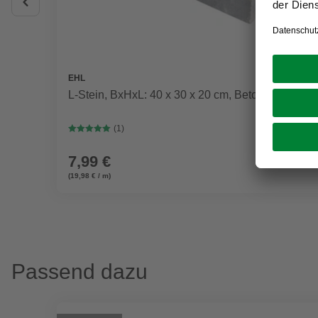
EHL
L-Stein, BxHxL: 40 x 30 x 20 cm, Beton
(1)
7,99 €
(19,98 € / m)
Passend dazu