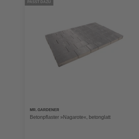
PASST DAZU
MR. GARDENER
Betonpflaster »Nagarote«, betonglatt