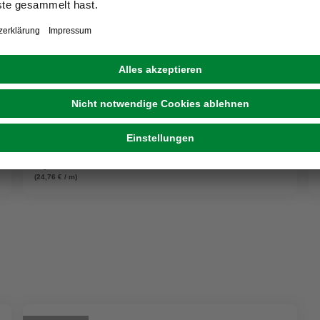
EHL
L-Stein, BxHxL: 25 x 35 x 20 cm, Beton
6,19 €
(24,76 € / m)