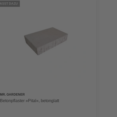
ASST DAZU
PASST D
MR. GARDENER
MR. GA
Betonpflaster »Pital«, betonglatt
Betonpf