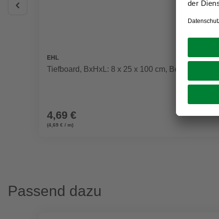
EHL
Tiefboard, BxHxL: 8 x 25 x 100 cm, Beton
4,69 €
(4,69 € / m)
Passend dazu