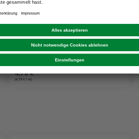
EHL
Tiefboard, BxHxL: 8 x 20 x 100 cm, Beton
(1)
4,79 €
(4,79 € / m)