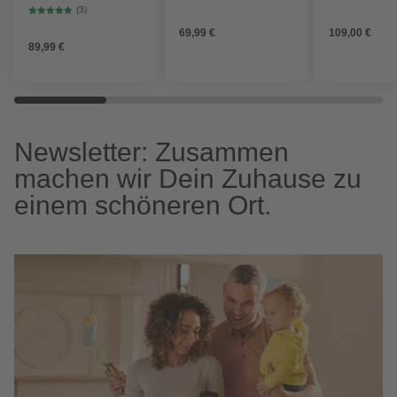
Solo«, 18 V, ohne Akku
Lithium-Ionen Akku, 10
X-Change«, 1
(3)
l, Saugleistung: 1,2
Akku
69,99 €
109,00 €
m³/min
89,99 €
Newsletter: Zusammen
machen wir Dein Zuhause zu
einem schöneren Ort.