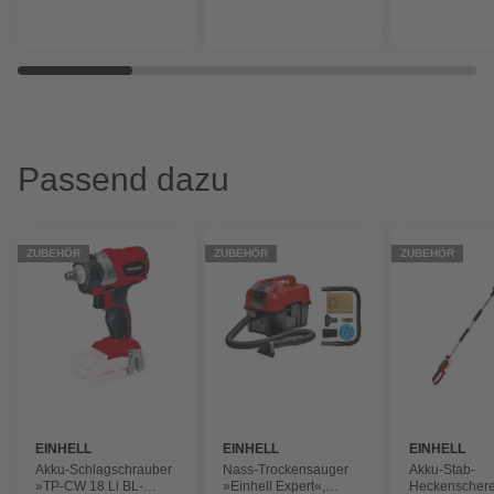
Passend dazu
ZUBEHÖR
ZUBEHÖR
ZUBEHÖR
EINHELL
EINHELL
EINHELL
Akku-Schlagschrauber
Nass-Trockensauger
Akku-Stab-
»TP-CW 18 Li BL-
»Einhell Expert«,
Heckenscher