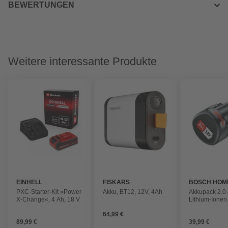
BEWERTUNGEN
Weitere interessante Produkte
EINHELL
FISKARS
BOSCH HOM
GARDEN
PXC-Starter-Kit »Power
Akku, BT12, 12V, 4Ah
Akkupack 2.0 
X-Change«, 4 Ah, 18 V
Lithium-Ionen
64,99 €
89,99 €
39,99 €