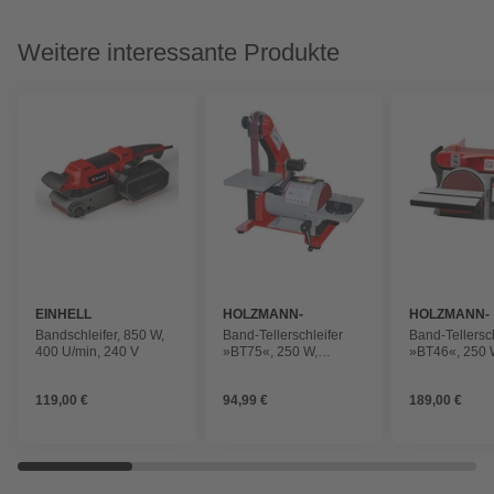
Weitere interessante Produkte
EINHELL
HOLZMANN-
HOLZMANN-
MASCHINEN
MASCHINEN
Bandschleifer, 850 W,
Band-Tellerschleifer
Band-Tellersch
400 U/min, 240 V
»BT75«, 250 W,
»BT46«, 250 
Elektro,
Elektro,
Bandgeschwindigkeit:
Bandgeschwin
119,00 €
94,99 €
189,00 €
914 m/min
490 m/min