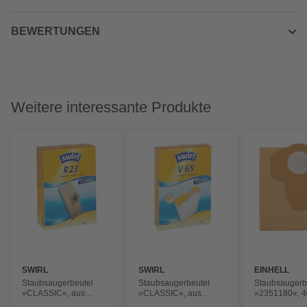
BEWERTUNGEN
Weitere interessante Produkte
SWIRL
SWIRL
EINHELL
Staubsaugerbeutel
Staubsaugerbeutel
Staubsaugerb
»CLASSIC«, aus
»CLASSIC«, aus
»2351180«, 40
Papier, 4 Stück , R23
Papier, 4 Stück , V65
aus Papier, 5 S