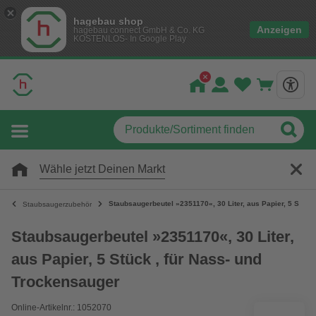
hagebau shop
Anzeigen
hagebau connect GmbH & Co. KG
KOSTENLOS- In Google Play
Wähle jetzt Deinen Markt
Staubsaugerbeutel »2351170«, 30 Liter, aus Papier, 5 Stück
Staubsaugerzubehör
Staubsaugerbeutel »2351170«, 30 Liter,
aus Papier, 5 Stück , für Nass- und
Trockensauger
Online-Artikelnr.: 1052070