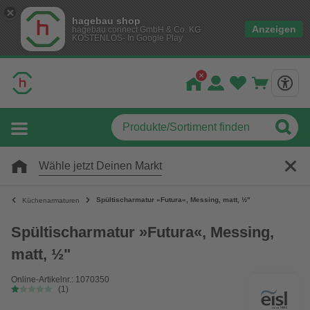
hagebau shop
Anzeigen
hagebau connect GmbH & Co. KG
KOSTENLOS- In Google Play
Wähle jetzt Deinen Markt
Spültischarmatur »Futura«, Messing, matt, ½"
Küchenarmaturen
Spültischarmatur »Futura«, Messing,
matt, ½"
Online-Artikelnr.: 1070350
(1)