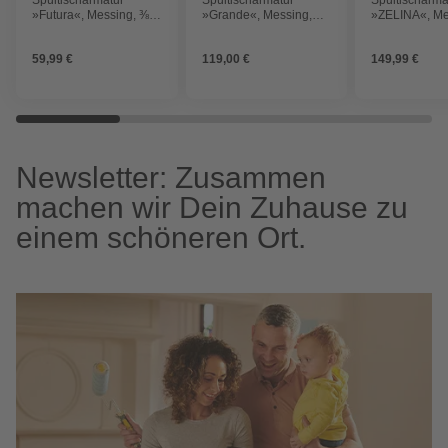
»Futura«, Messing, ⅜",
»Grande«, Messing,
»ZELINA«, Me
matt schwarz
matt, ½"
matt, ⅜", inkl.
Ablaufgarnitu
59,99 €
119,00 €
149,99 €
Newsletter: Zusammen
machen wir Dein Zuhause zu
einem schöneren Ort.