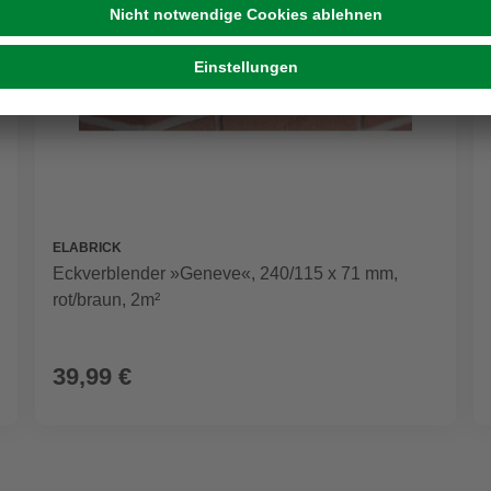
ELABRICK
Eckverblender »Geneve«, 240/115 x 71 mm,
rot/braun, 2m²
39,99 €