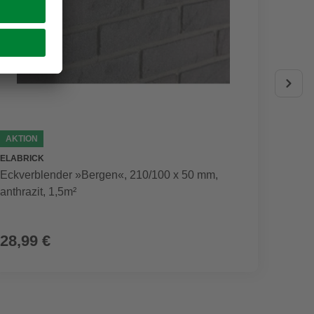
AKTION
AKTIO
ELABRICK
ELABRI
Eckverblender »Bergen«, 210/100 x 50 mm,
Flachv
anthrazit, 1,5m²
rot/br
28,99 €
28,9