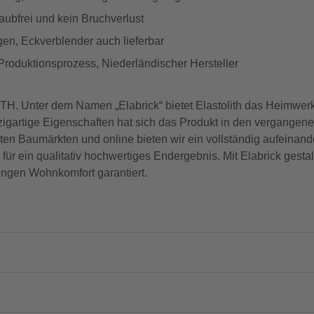
aubfrei und kein Bruchverlust
en, Eckverblender auch lieferbar
 Produktionsprozess, Niederländischer Hersteller
er dem Namen „Elabrick“ bietet Elastolith das Heimwerker
nzigartige Eigenschaften hat sich das Produkt in den vergangen
en Baumärkten und online bieten wir ein vollständig aufeinan
r ein qualitativ hochwertiges Endergebnis. Mit Elabrick gesta
angen Wohnkomfort garantiert.