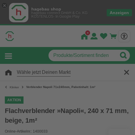
hagebau shop
Anzeigen
hagebau connect GmbH & Co. KG
KOSTENLOS- In Google Play
Wähle jetzt Deinen Markt
Verblender Napoli 71x240mm, Paketinhalt: 1m²
Klinker
AKTION
Flachverblender »Napoli«, 240 x 71 mm,
beige, 1m²
Online-Artikelnr.: 1400033