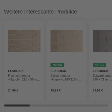
Weitere interessante Produkte
AKTION
AKTION
ELABRICK
ELABRICK
ELABRICK
Flachverblender
Eckverblender
Eckverblender
»Napoli«, 210 x 50 mm,
»Napoli«, 240/115 x 71
240 x 71 mm, 
beige, 1m²
mm, beige, 2m²
24,99 €
39,99 €
39,99 €