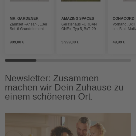
MR. GARDENER
AMAZING SPACES
CONACORD
Zaunset »Ansar«, 13er
Gerätehaus »URBAN
Vorhang, BxH:
Set: 6 Grundelemente,
ONE«, Typ 5, BxT: 290
cm, Blatt-Motiv
7 Pfosten, Fichte, lasiert
x 356 cm, weiß
beige/grün
999,00 €
5.999,00 €
49,99 €
Newsletter: Zusammen
machen wir Dein Zuhause zu
einem schöneren Ort.