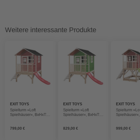
Weitere interessante Produkte
EXIT TOYS
EXIT TOYS
EXIT TOYS
Spielturm »Loft
Spielturm »Loft
Spielturm »Lof
Spielhäuser«, BxHxT:
Spielhäuser«, BxHxT:
Spielhäuser«,
190 x 215 x 269 cm, rot
190 x 215 x 269 cm,
190 x 253 x 32
grün
799,00 €
829,00 €
999,00 €