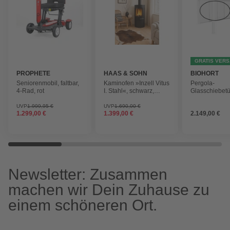
GRATIS VER
PROPHETE
HAAS & SOHN
BIOHORT
Seniorenmobil, faltbar,
Kaminofen »Inzell Vitus
Pergola-
4-Rad, rot
I. Stahl«, schwarz,
Glasschiebetür
Stahl, 6,5 kW
4m,BxHxT: 36
234,9 x 9 cm,
UVP
1.999,95 €
UVP
1.690,00 €
1.299,00 €
1.399,00 €
2.149,00 €
Newsletter: Zusammen
machen wir Dein Zuhause zu
einem schöneren Ort.