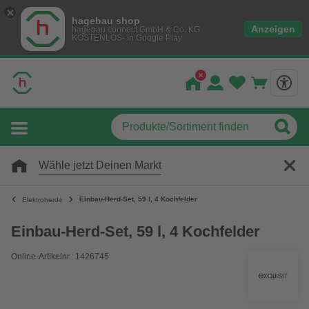
hagebau shop
Anzeigen
hagebau connect GmbH & Co. KG
KOSTENLOS- In Google Play
Wähle jetzt Deinen Markt
Einbau-Herd-Set, 59 l, 4 Kochfelder
Elektroherde
Einbau-Herd-Set, 59 l, 4 Kochfelder
Online-Artikelnr.: 1426745