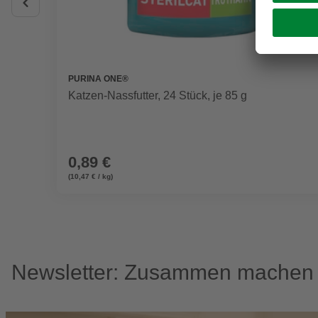
PURINA ONE®
Katzen-Nassfutter, 24 Stück, je 85 g
0,89 €
(10,47 € / kg)
Newsletter: Zusammen machen w