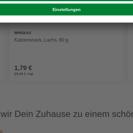
WHISKAS
Katzensnack, Lachs, 60 g
1,79 €
(29,83 € / kg)
ir Dein Zuhause zu einem schön