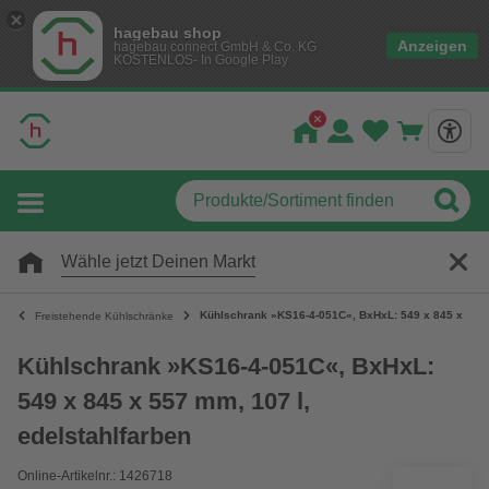
hagebau shop
Anzeigen
hagebau connect GmbH & Co. KG
KOSTENLOS- In Google Play
Wähle jetzt Deinen Markt
Kühlschrank »KS16-4-051C«, BxHxL: 549 x 845 x 557 
Freistehende Kühlschränke
Kühlschrank »KS16-4-051C«, BxHxL:
549 x 845 x 557 mm, 107 l,
edelstahlfarben
Online-Artikelnr.: 1426718